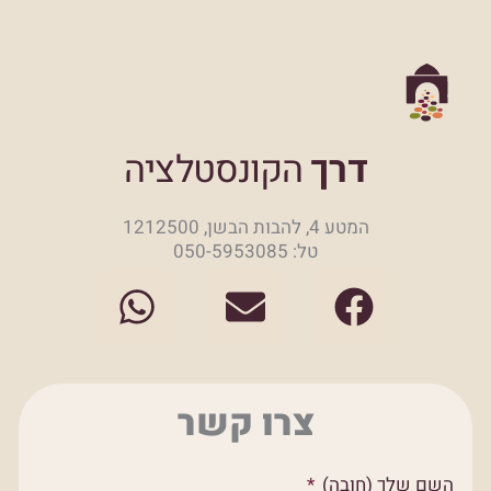
דרך
הקונסטלציה
המטע 4, להבות הבשן, 1212500
טל: 050-5953085
W
E
F
h
n
a
a
v
c
t
e
e
צרו קשר
s
l
b
a
o
o
השם שלך (חובה)