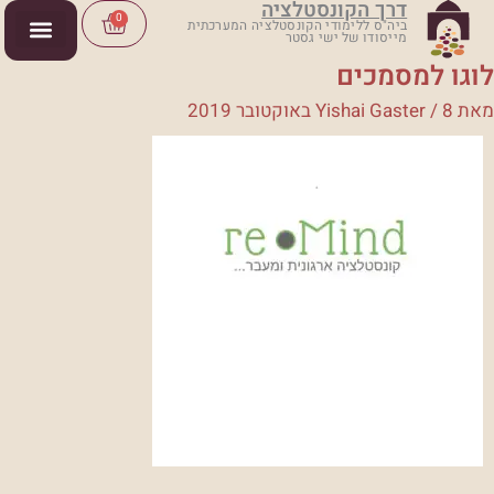
דרך הקונסטלציה
ילוג
Cart
0
ביה"ס ללימודי הקונסטלציה המערכתית
מייסודו של ישי גסטר
תוכן
לוגו למסמכים
מאת
8 באוקטובר 2019
/
Yishai Gaster