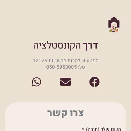
דרך
הקונסטלציה
המטע 4, להבות הבשן, 1212500
טל: 050-5953085
W
E
F
h
n
a
a
v
c
t
e
e
צרו קשר
s
l
b
a
o
o
השם שלך (חובה)