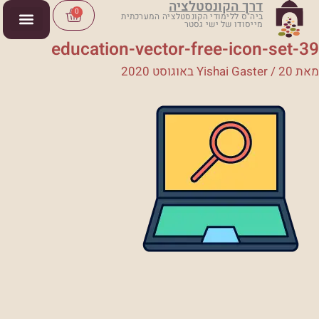
דרך הקונסטלציה
ילוג
Cart
0
ביה"ס ללימודי הקונסטלציה המערכתית
מייסודו של ישי גסטר
תוכן
education-vector-free-icon-set-39
מאת
20 באוגוסט 2020
/
Yishai Gaster