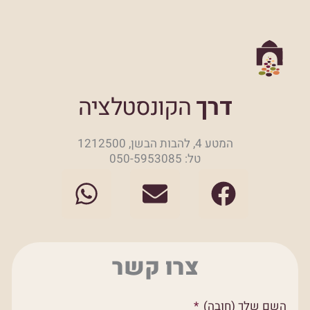
דרך
הקונסטלציה
המטע 4, להבות הבשן, 1212500
טל: 050-5953085
W
E
F
h
n
a
a
v
c
t
e
e
צרו קשר
s
l
b
a
o
o
השם שלך (חובה)