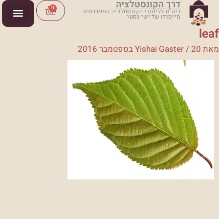
דרך הקונסטלציה
ילוג
Cart
0
ביה"ס ללימודי הקונסטלציה המערכתית
מייסודו של ישי גסטר
תוכן
leaf
מאת
20 בספטמבר 2016
/
Yishai Gaster