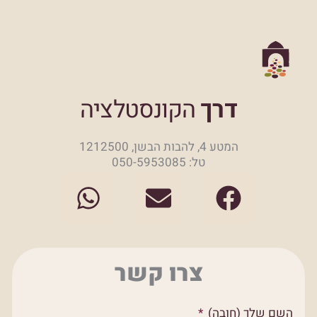
דרך
הקונסטלציה
המטע 4, להבות הבשן, 1212500
טל: 050-5953085
W
E
F
h
n
a
a
v
c
t
e
e
צרו קשר
s
l
b
a
o
o
השם שלך (חובה)