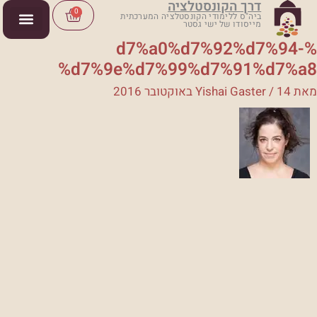
דרך הקונסטלציה
ילוג
Cart
0
ביה"ס ללימודי הקונסטלציה המערכתית
מייסודו של ישי גסטר
תוכן
%d7%a0%d7%92%d7%94-
%d7%9e%d7%99%d7%91%d7%a8
מאת
14 באוקטובר 2016
/
Yishai Gaster