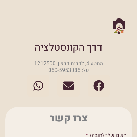
דרך
הקונסטלציה
המטע 4, להבות הבשן, 1212500
טל: 050-5953085
W
E
F
h
n
a
a
v
c
t
e
e
צרו קשר
s
l
b
a
o
o
השם שלך (חובה)