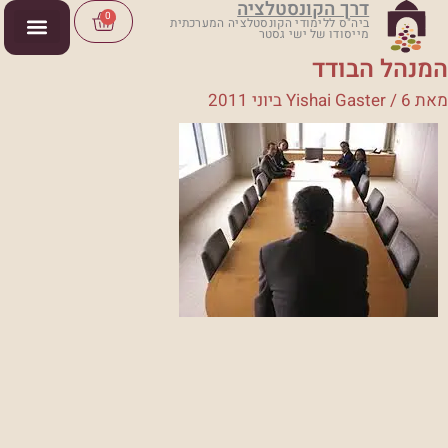
דרך הקונסטלציה
ילוג
Cart
0
ביה"ס ללימודי הקונסטלציה המערכתית
מייסודו של ישי גסטר
תוכן
המנהל הבודד
מאת
6 ביוני 2011
/
Yishai Gaster