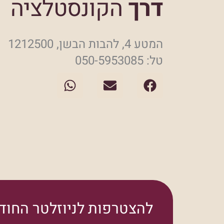
דרך
הקונסטלציה
המטע 4, להבות הבשן, 1212500
טל: 050-5953085
W
E
F
h
n
a
a
v
c
t
e
e
s
l
b
a
o
o
p
p
o
p
e
k
להצטרפות לניוזלטר החודש