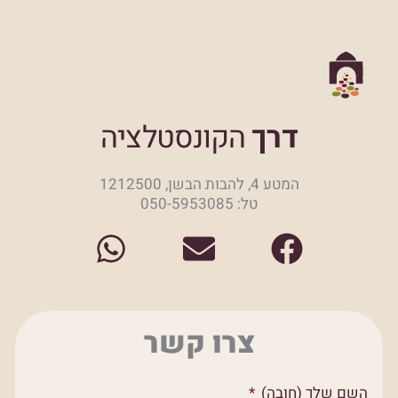
דרך
הקונסטלציה
המטע 4, להבות הבשן, 1212500
טל: 050-5953085
W
E
F
h
n
a
a
v
c
t
e
e
צרו קשר
s
l
b
a
o
o
השם שלך (חובה)