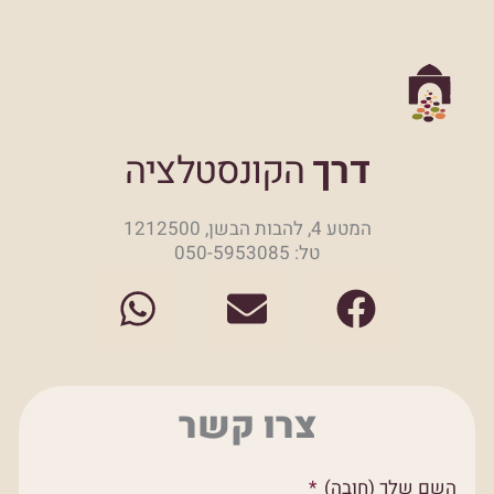
דרך
הקונסטלציה
המטע 4, להבות הבשן, 1212500
טל: 050-5953085
W
E
F
h
n
a
a
v
c
t
e
e
צרו קשר
s
l
b
a
o
o
השם שלך (חובה)