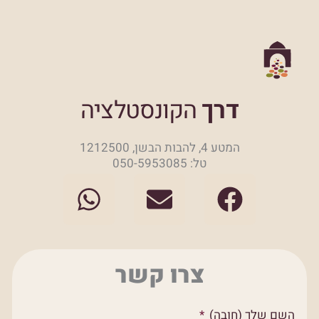
דרך
הקונסטלציה
המטע 4, להבות הבשן, 1212500
טל: 050-5953085
W
E
F
h
n
a
a
v
c
t
e
e
צרו קשר
s
l
b
a
o
o
השם שלך (חובה)