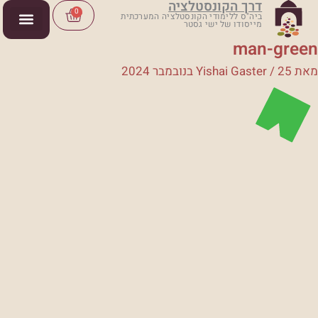
דרך הקונסטלציה
ילוג
Cart
0
ביה"ס ללימודי הקונסטלציה המערכתית
מייסודו של ישי גסטר
תוכן
man-green
מאת
25 בנובמבר 2024
/
Yishai Gaster