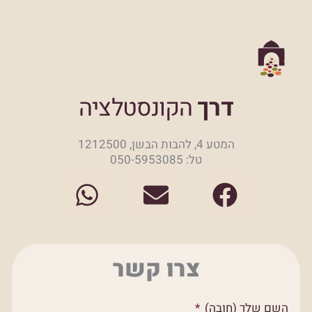
דרך
הקונסטלציה
המטע 4, להבות הבשן, 1212500
טל: 050-5953085
W
E
F
h
n
a
a
v
c
t
e
e
צרו קשר
s
l
b
a
o
o
השם שלך (חובה)