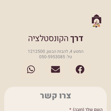
דרך
הקונסטלציה
המטע 4, להבות הבשן, 1212500
טל: 050-5953085
W
E
F
h
n
a
a
v
c
t
e
e
צרו קשר
s
l
b
a
o
o
השם שלך (חובה)