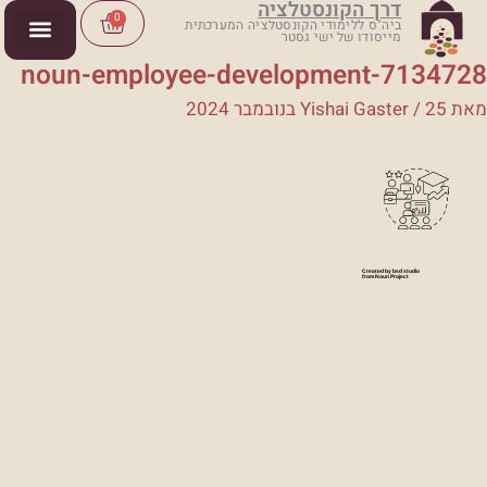
דרך הקונסטלציה
ילוג
Cart
0
ביה"ס ללימודי הקונסטלציה המערכתית
מייסודו של ישי גסטר
תוכן
noun-employee-development-7134728
מאת
25 בנובמבר 2024
/
Yishai Gaster