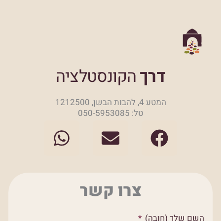
דרך
הקונסטלציה
המטע 4, להבות הבשן, 1212500
טל: 050-5953085
W
E
F
h
n
a
a
v
c
t
e
e
צרו קשר
s
l
b
a
o
o
השם שלך (חובה)