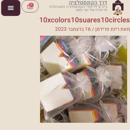
דרך הקונסטלציה
ילוג
Cart
0
ביה"ס ללימודי הקונסטלציה המערכתית
מייסודו של ישי גסטר
תוכן
10xcolors10suares10circles
מאת
רינת פרידמן
/
16 בדצמבר 2023