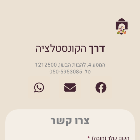
דרך
הקונסטלציה
המטע 4, להבות הבשן, 1212500
טל: 050-5953085
W
E
F
h
n
a
a
v
c
t
e
e
צרו קשר
s
l
b
a
o
o
השם שלך (חובה)