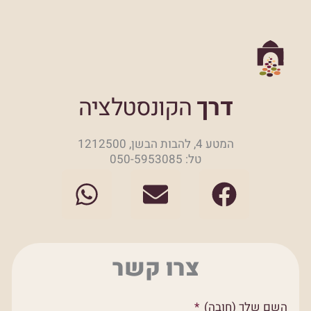
דרך
הקונסטלציה
המטע 4, להבות הבשן, 1212500
טל: 050-5953085
W
E
F
h
n
a
a
v
c
t
e
e
צרו קשר
s
l
b
a
o
o
השם שלך (חובה)