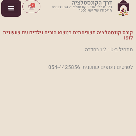
דרך הקונסטלציה
ילוג
Cart
0
ביה"ס ללימודי הקונסטלציה המערכתית
מייסודו של ישי גסטר
תוכן
קורס קונסטלציה משפחתית בנושא הורים וילדים עם שושנית
לופו
מתחיל ב-12.10 בחדרה
לפרטים נוספים שושנית: 054-4425856