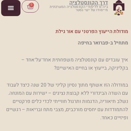
דרך הקונסטלציה
ילוג
Cart
0
ביה"ס ללימודי הקונסטלציה המערכתית
מייסודו של ישי גסטר
תוכן
מודולת הייעוץ הפרטני עם אור גילת
מתחיל ב-פברואר בחיפה
איך עובדים עם קונסטלציה משפחתית אחד־על־אחד –
בקליניקה, בייעוץ או בחיים האישיים?
במודולה הזו אשתף מתוך נסיון קליני של 20 שנה כיצד לעבוד
עם השדה הבינדורי ללא קבוצת נציגים – ישירות עם המונחה.
נשלב תיאוריה, הדגמות ותרגול חווייתי לכדי כלים פרקטיים
להתמודדות עם יחסים מורכבים, מצבי מתח ובריאות – רגשיים
ופיזיים כאחד.