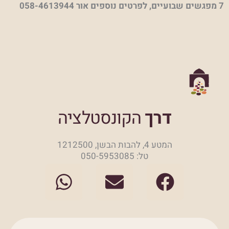
7 מפגשים שבועיים, לפרטים נוספים אור 058-4613944
דרך
הקונסטלציה
המטע 4, להבות הבשן, 1212500
טל: 050-5953085
W
E
F
h
n
a
a
v
c
t
e
e