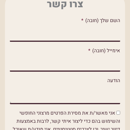
צרו קשר
s
l
b
a
o
o
השם שלך (חובה)
p
p
o
p
e
k
אימייל (חובה)
הודעה
אני מאשר/ת את מסירת הפרטים מרצוני החופשי
והשימוש בהם כדי ליצור איתי קשר, לרבות באמצעות
דיוור ישיר, וכן לצרכים סטטיסטיים. אני מודע/ת שאוכל