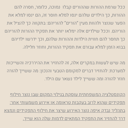
ככל שרמת ההורות שההורים קבלו נמוכה, כלומר, חסרה להם
ההורות, כך הילדים שלהם ינסו למלא חוסר זה, הם ינסו למלא את
הפער שנוצר ולהוות מעין “הורים” להוריהם: בתקווה כך להציל את
הוריהם. וככל שילדים אלה ימלאו יותר את תפקיד ההורות להוריהם
כך תחסר להם חווית הילדות וההורות שלהם, וכך ידרשו ילדיהם
בבוא הזמן למלא עבורם את תפקיד ההורות, וחוזר חלילה.
מה שיש לעשות במקרים אלה, זה להחזיר את ההיררכיה והשייכות
למערכת: להחזיר דברים למקומם הטבעי והנכון: מה ששייך להורה
חוזר להורה ומה ששייך לילד נשאר עם הילד.
הקונסטלציה המשפחתית עוסקת בגילוי המקום שבו נוצר חילוף
תפקידים שהוא לרוב בעקבות טראומה או אירוע משמעותי אחר:
בתהליך נבדק איפה נוצר האירוע שיצר את חילוף התפקידים ונמצא
דרך להחזיר את התפקיד המתאים לדמות שלה הוא שייך.