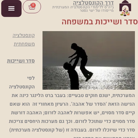
דרך הקונסטלציה
ילוג
Cart
0
ביה"ס ללימודי הקונסטלציה המערכתית
מייסודו של ישי גסטר
תוכן
סדר ושייכות במשפחה
קונסטלציה
משפחתית
סדר ושייכות
לפי
הקונסטלציה
המערכתית, ישנם חוקים טבעיים: בעבר ברט הלינגר כינה את
הגישה הזאת ‘הסדר של אהבה’. הרעיון מאחורי זה הוא שאם
קיים סדר מסוים, יש אפשרות לאהבה לזרום; האהבה דורשת
סדר מסוים כדי שתוכל לזרום. וכך גם מערכות היחסים צריכות
סדר כדי שיוכלו לזרום. בעבודה זו (של קונסטלציה מערכתית)