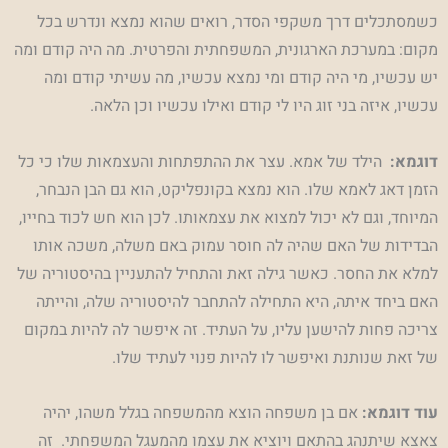
כשמסתכלים דרך משקפי הסדר, רואים שהוא נמצא ונדרש בכל
מקום: במערכת הארגונית, המשפחתית והפרטית. מה היה קודם ומה
יש עכשיו, מי היה קודם ומי נמצא עכשיו, מה עשיתי קודם ומה
עכשיו, איזה בני זוג היו לי קודם ואילו עכשיו וכן הלאה.
דוגמא:
הילד של אמא. עצר את ההתפתחות והעצמאות שלו כי כל
הזמן דאג לאמא שלו. הוא נמצא בקונפליקט, הוא גם הבן הנבחר,
המיוחד, וגם לא יכול למצוא את עצמאותו. לכן הוא חש לכוד בחייו,
הבדידות של האם שהיה לה חוסר עמוק באם משלה, משכה אותו
למלא את החסר. כאשר גילה זאת והתחיל להתעניין בהיסטוריה של
האם ביחד איתה, היא התחילה להתחבר להיסטוריה שלה, והייתה
צריכה פחות להישען עליו, על העתיד. זה איפשר לה להיות במקום
של זאת שנותנת ואיפשר לו להיות פנוי לעתיד שלו.
עוד דוגמא:
אם בן משפחה הוצא מהמשפחה בגלל משהו, יהיה
צאצא שיתנהג בהתאם ויוציא את עצמו מהמעגל המשפחתי. זה