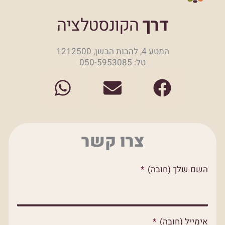
דרך
הקונסטלציה
המטע 4, להבות הבשן, 1212500
טל: 050-5953085
W
E
F
h
n
a
a
v
c
t
e
e
צרו קשר
s
l
b
a
o
o
השם שלך (חובה)
p
p
o
p
e
k
אימייל (חובה)