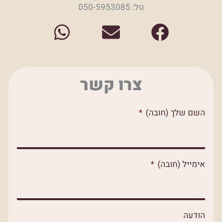
טל: 050-5953085
W
E
F
h
n
a
a
v
c
t
e
e
צרו קשר
s
l
b
a
o
o
השם שלך (חובה)
p
p
o
p
e
k
אימייל (חובה)
הודעה