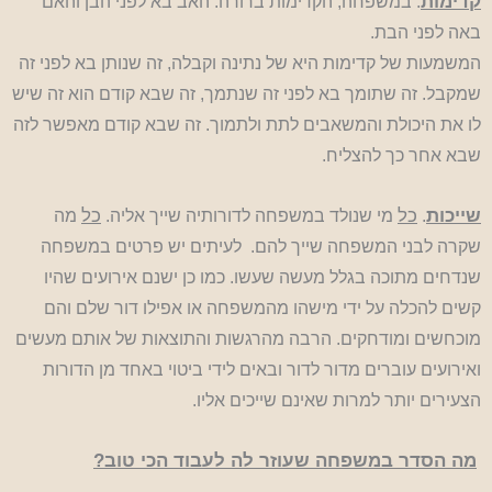
קדימות
. במשפחה, הקדימות ברורה: האב בא לפני הבן והאם
באה לפני הבת.
המשמעות של קדימות היא של נתינה וקבלה, זה שנותן בא לפני זה
שמקבל. זה שתומך בא לפני זה שנתמך, זה שבא קודם הוא זה שיש
לו את היכולת והמשאבים לתת ולתמוך. זה שבא קודם מאפשר לזה
שבא אחר כך להצליח.
שייכות
כל
כל
.
מי שנולד במשפחה לדורותיה שייך אליה.
מה
שקרה לבני המשפחה שייך להם. לעיתים יש פרטים במשפחה
שנדחים מתוכה בגלל מעשה שעשו. כמו כן ישנם אירועים שהיו
קשים להכלה על ידי מישהו מהמשפחה או אפילו דור שלם והם
מוכחשים ומודחקים. הרבה מהרגשות והתוצאות של אותם מעשים
ואירועים עוברים מדור לדור ובאים לידי ביטוי באחד מן הדורות
הצעירים יותר למרות שאינם שייכים אליו.
מה הסדר במשפחה שעוזר לה לעבוד הכי טוב?