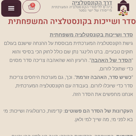
דרך הקונסטלציה
ילוג
Cart
0
ביה"ס ללימודי הקונסטלציה המערכתית
מייסודו של ישי גסטר
תוכן
סדר ושייכות בקונסטלציה המשפחתית
סדר ושייכות בקונסטלציה משפחתית
ג
ישת הקונסטלציה המערכתית מבוססת על ההנחה שישנם בעולם
חוקים טבעיים. ברט הלינגר נתן שם כולל לחוק הכי בסיסי והוא
הסדר של האהבה
“
“. הרעיון הוא שהאהבה צריכה סדר מסוים
כדי שתוכל לזרום,
“
כשיש סדר, האהבה זורמת
“. וכך, גם מערכות היחסים צריכות
סדר כדי שיוכלו לזרום. בעבודה עם הקונסטלציה המערכתית,
אנחנו מחפשים את הסדר הזה.
העקרונות של הסדר הם פשוטים
: קדימות, כרונולוגיה ושייכות: מי
בא לפני מי, מה שייך למי ולאן.