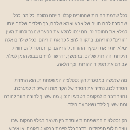
ככל שרמת ההורות שההורים קבלו הייתה נמוכה, כלומר, ככל
שחסרה להם חוויה של אבא ואמא שלהם, כך הילדים שלהם ינסו
למלא את החוסר זה. הם ינסו למלא את הפער שנוצר ולהוות מעין
“הורים” להוריהם, בתקווה להציל כך את הוריהם. ככל שילדים אלה
ימלאו יותר את תפקיד ההורות להוריהם, כך תחסר להם חווית
הילדות וההורות שלהם. בהמשך, ידרשו ילדיהם בבוא הזמן למלא
עבורם את תפקיד ההורות, וכך הלאה.
מה שנעשה במסגרת הקונסטלציה המשפחתית, הוא החזרת
הסדר לכנו. נחזיר את הסדר של הקדימות והשייכות למערכת.
נחזיר דברים למקומם הטבעי והנכון. מה ששייך להורה חוזר להורה
ומה ששייך לילד נשאר עם הילד.
הקונסטלציה המשפחתית עוסקת בין השאר בגילוי המקום שבו
נוצר חילוף תפקידים. בדרך כלל קיימת ברקע טראומה, או אירוע