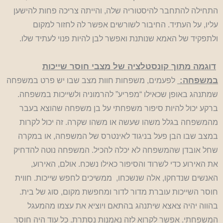
התחילה להתחבר להיסטוריה שלה, והייתה צריכה פחות להישען
עליו, על העתיד. החיבור לשורשים אפשר לה לחזור למקום
ולתפקיד של האמא שנותנת ואפשר לבן להיות פנוי לעתיד שלו.
דוגמה מתוך קונסטלציה של מצבי חוסר שייכות
במשפחה:
לפעמים, משפחות חוות מצב שבו יש פרט במשפחה
שמתנהג באופן שכאילו “מפריע” להרמוניה ולשייכות במשפחה.
ברקע יכול להיות סיפור משפחתי על בן משפחה שהוצא בעבר
מהמשפחה בגלל משהו שעשה או משהו שקרה. זה יכול לקרות
במצב שבו הבן פעל בניגוד לאינטרס של המשפחה, או במקרה
שחל אובדן שהמשפחה לא יכלה להכיל. המשפחה נוטה להדחיק
את האירוע כדי לשרוד והסיפור כאילו נשכח. אולם, האירוע,
האנשים שנדחקו, אלה שנשכחו, ממשיכים לחפש שייכות. חווית
חוסר השייכות עוברת מדור לדור ומחפשת מקום, סוג של בית.
בהווה יהיה צאצא שיתנהג בהתאם ויוציא את עצמו מהמעגל
המשפחתי. אפשר לקרוא לזה נאמנות נסתרת. כל עוד היה חוסר