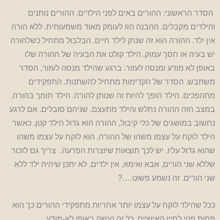
הסדר הראשוני: ההורים באים לפני הילדים. ההורים נותנים
והילדים מקבלים. ההבנה הזו לעומק מאוד משמעותית. ללא הורה
אין ילד. ההורה הוא זה שנתן לילד חיים. הבלבול מתחיל כשלהורה
יש בעיה או חסך עמוק. הילד קולט את הבעיה של ההורה שלו
באופן לא מודע ומנסה לעזור. ברגע שהילד מנסה לעזור, הסדר
משתבש. הסדר של הקדימות מתחיל להשתנות. התפקידים
מתהפכים. הילד הופך להיות זה שנותן להורה. הילד תומך בהורה.
במצב הזה ההורה נחלש והילד מתעצם. שניהם סובלים. אם לרגע
נחשוב במושגים של כלי קיבול, ההורה הוא גדול הילד קטן. כאשר
הילד לוקח על עצמו משהו של ההורה, הוא לוקח על עצמו משהו
שהוא גדול עליו. יש לכך תוצאות שיוצרות הפרעה. צריך גם לזכור
שללא שני הורים, אבא ואימא, אין ילדים. לא יתכן שיהיה ילד ללא
שני הורים. זה נשמע פשוט….?
ככל שהילד לוקח על עצמו יותר אחריות מתפקידי ההורים כך הוא
פחות פנוי לחייו האישיים. כל זה נעשה באופן לא-מודע.