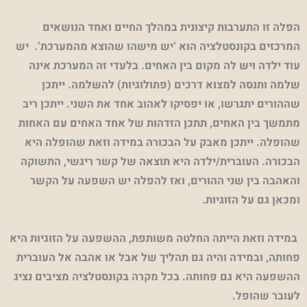
הפלה זו התערבות קיצונית במהלך החיים ואחד הנושאים
המרכזים בקונסטלציה הוא ‘יש מישהו שהוצא מהמערכת’. יש
עוד ילדה ויש לה מקום בין האחים. בלעדי זה המערכת אינה
שלמה ותנסה למצוא דרכים (פתולוגיות) להשלמה. ייתכן
שההורים יתגרשו, או יפסיקו לאהוב אחד את השני. ייתכן ריב
מתמשך בין האחים, תתכן הזדהות של אחד האחים עם האחות
שהופלה. ייתכן מאבק על הבכורה במידה וזאת שהופלה היא
הבכורה. העוברית/ילדה היא תוצאה של קשר ריגשי, התשוקה
והאהבה בין שני ההורים, ואז להפלה יש השפעה על הקשר
ומכאן גם על הזוגיות.
במידה וזאת הייתה החלטה משותפת, ההשפעה על הזוגיות היא
פחותה, ובמידה והיה גם תהליך של אבל או אהבה אל העוברית
ההשפעה היא גם פחותה. בכל מקרה בקונסטלציה מציבים נציג
לעובר שהופל.