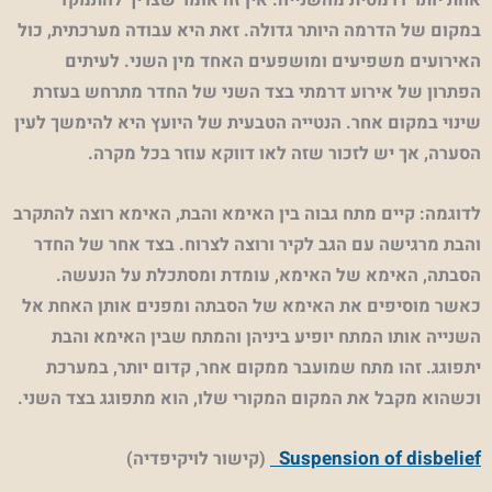
במקום של הדרמה היותר גדולה. זאת היא עבודה מערכתית, כול
האירועים משפיעים ומושפעים האחד מין השני. לעיתים
הפתרון של אירוע דרמתי בצד השני של החדר מתרחש בעזרת
שינוי במקום אחר. הנטייה הטבעית של היועץ היא להימשך לעין
הסערה, אך יש לזכור שזה לאו דווקא עוזר בכל מקרה.
לדוגמה: קיים מתח גבוה בין האימא והבת, האימא רוצה להתקרב
והבת מרגישה עם הגב לקיר ורוצה לצרוח. בצד אחר של החדר
הסבתה, האימא של האימא, עומדת ומסתכלת על הנעשה.
כאשר מוסיפים את האימא של הסבתה ומפנים אותן האחת אל
השנייה אותו המתח יופיע ביניהן והמתח שבין האימא והבת
יתפוגג. זהו מתח שמועבר ממקום אחר, קדום יותר, במערכת
וכשהוא מקבל את המקום המקורי שלו, הוא מתפוגג בצד השני.
Suspension of disbelief
(
קישור לויקיפדיה)