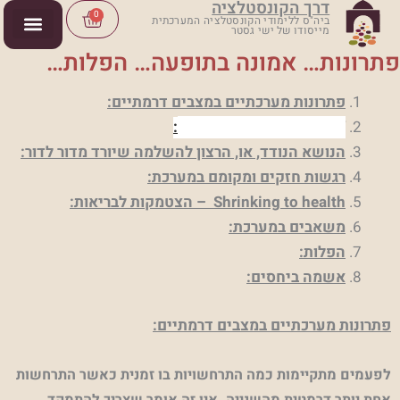
דרך הקונסטלציה
ילוג
Cart
0
ביה"ס ללימודי הקונסטלציה המערכתית
מייסודו של ישי גסטר
תוכן
פתרונות… אמונה בתופעה… הפלות…
פתרונות מערכתיים במצבים דרמתיים:
:
Suspension of disbelief
הנושא הנודד, או, הרצון להשלמה שיורד מדור לדור:
רגשות חזקים ומקומם במערכת:
Shrinking to health
– הצטמקות לבריאות:
משאבים במערכת:
הפלות:
אשמה ביחסים:
פתרונות מערכתיים במצבים דרמתיים:
לפעמים מתקיימות כמה התרחשויות בו זמנית כאשר התרחשות
אחת יותר דרמטית מהשנייה. אין זה אומר שצריך להתמקד