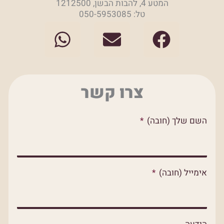
המטע 4, להבות הבשן, 1212500
טל: 050-5953085
W
E
F
h
n
a
a
v
c
t
e
e
צרו קשר
s
l
b
a
o
o
השם שלך (חובה)
p
p
o
p
e
k
אימייל (חובה)