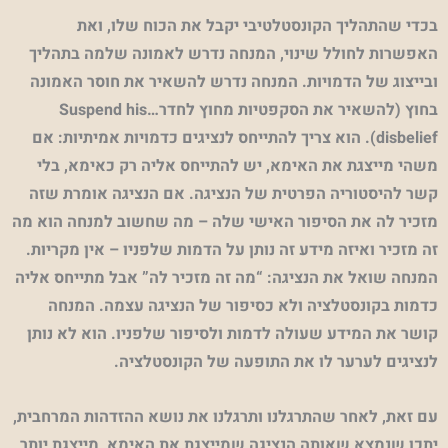
בכדי שהתהליך הקונסטלטיבי יקבל את הכוח שלו, ואת
האפשרות לחולל שינוי, המנחה נדרש לאמונה שלמה בתהליך
ובייצוג של הדמויות. המנחה נדרש להשאיר את חוסר האמונה
בחוץ (להשאיר את הסקפטיות מחוץ לחדר…
Suspend his
disbelief
). הוא צריך להתייחס לנציגים כדמויות אמיתיות: אם
משהי מייצגת את האימא, יש להתייחס אליה רק כאימא, בלי
קשר להיסטוריה הפרטית של הנציגה. אם הנציגה אומרת שזה
מזכיר לה את הסיפור האישי שלה – מה שחשוב למנחה הוא מה
זה מזכיר ואיזה מידע זה נותן על הדמות שלפניו – אין מקריות.
המנחה שואל את הנציגה: “מה זה מזכיר לה” אבל מתייחס אליה
כדמות בקונסטלציה ולא כסיפור של הנציגה עצמה. המנחה
קושר את המידע שעולה לדמות ולסיפור שלפניו. הוא לא נותן
לנציגים לערער לו את התופעה של הקונסטלציה.
עם זאת, לאחר שהתרגלנו ותרגלנו את נושא ההזדהות המרחבית,
יתכן שנמצא שאותה הנציגה שמייצגת את האימא, מייצגת יותר