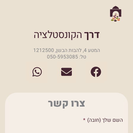
דרך
הקונסטלציה
המטע 4, להבות הבשן, 1212500
טל: 050-5953085
W
E
F
h
n
a
a
v
c
t
e
e
צרו קשר
s
l
b
a
o
o
השם שלך (חובה)
p
p
o