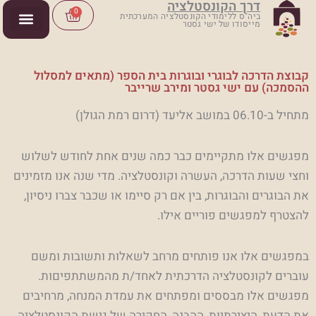
דרך הקונסטלציה
ילוג
Cart
0
ביה"ס ללימודי הקונסטלציה המערכתית
מייסודו של ישי גסטר
תוכן
קבוצת הדרכה לבוגרי ובוגרות בית הספר (מתאים למסלול
ההסמכה) עם ישי גסטר ומירב שרייבר
מתחיל ב-06.10 במושב אליעד (דרום רמת הגולן)
מפגשים אלו מתקיימים כבר כמה שנים אחת לחודש לשלוש
וחצי שעות הדרכה, העשרה וקונסטלציה. מדי שנה אנו מזמינים
את הבוגרים והבוגרות, בין אם רק סיימו או שכבר צברו ניסיון,
להצטרף למפגשים פוריים אילו.
במפגשים אלו אנו פותחים מרחב לשאלות ותשובות ומשם
עוברים לקונסטלציה הדרכתית לאחד/ת מהמשתתפיםות.
מפגשים אלו מבססים ומפתחים את עמדת המנחה, מרחיבים
את הדעת, היצירתיות, ההבנה, החקירה של גישת הקונסטלציה