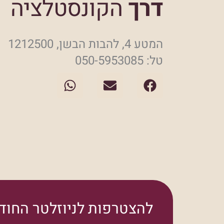
דרך
הקונסטלציה
המטע 4, להבות הבשן, 1212500
טל: 050-5953085
W
E
F
h
n
a
a
v
c
t
e
e
s
l
b
a
o
o
p
p
o
p
e
k
להצטרפות לניוזלטר החודש