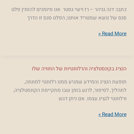
מרחבית
כתבו: דנה גניהר – רז וישי גסטר אנו מיומנים להזמין פלט
והתמקדות
סנס של נושא שמטריד אותנו; הפלט סנס זו הדרך
Read More »
הנציג
הנציג בקונסטלציה והרלוונטיות של החוויה שלו
בקונסטלציה
תופעת הנציג והמידע שמגיע ממנו רלוונטי למונחה,
והרלוונטיות
לתהליך, לסיפור, לרגע בזמן שבו מתקיימת הקונסטלציה,
של
ורלוונטי לנציג עצמו. אם ניתן דגש
החוויה
שלו
Read More »