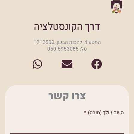
דרך
הקונסטלציה
המטע 4, להבות הבשן, 1212500
טל: 050-5953085
W
E
F
h
n
a
a
v
c
t
e
e
צרו קשר
s
l
b
a
o
o
השם שלך (חובה)
p
p
o
p
e
k