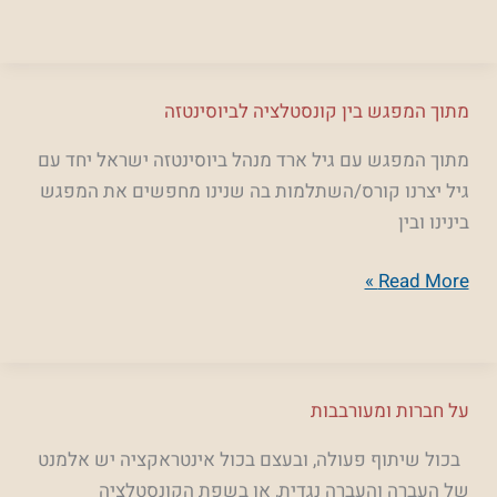
מתוך
מתוך המפגש בין קונסטלציה לביוסינטזה
המפגש
מתוך המפגש עם גיל ארד מנהל ביוסינטזה ישראל יחד עם
בין
גיל יצרנו קורס/השתלמות בה שנינו מחפשים את המפגש
קונסטלציה
בינינו ובין
לביוסינטזה
Read More »
על
על חברות ומעורבבות
חברות
בכול שיתוף פעולה, ובעצם בכול אינטראקציה יש אלמנט
ומעורבבות
של העברה והעברה נגדית, או בשפת הקונסטלציה