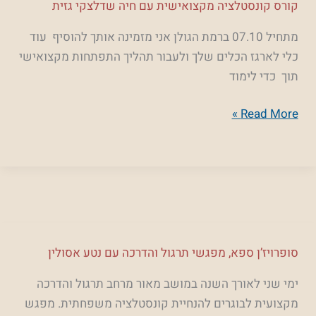
קורס
קורס קונסטלציה מקצואישית עם חיה שדלצקי גזית
קונסטלציה
מתחיל 07.10 ברמת הגולן אני מזמינה אותך להוסיף עוד
מקצואישית
כלי לארגז הכלים שלך ולעבור תהליך התפתחות מקצואישי
עם
תוך כדי לימוד
חיה
שדלצקי
Read More »
גזית
סופרויז’ן
סופרויז’ן ספא, מפגשי תרגול והדרכה עם נטע אסולין
ספא,
ימי שני לאורך השנה במושב מאור מרחב תרגול והדרכה
מפגשי
מקצועית לבוגרים להנחיית קונסטלציה משפחתית. מפגש
תרגול