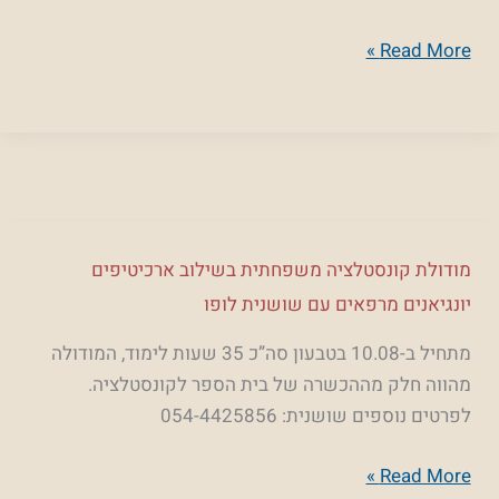
עם
Read More »
רוית
אוחיון
כץ
מודולת
מודולת קונסטלציה משפחתית בשילוב ארכיטיפים
קונסטלציה
יונגיאנים מרפאים עם שושנית לופו
משפחתית
מתחיל ב-10.08 בטבעון סה”כ 35 שעות לימוד, המודולה
בשילוב
מהווה חלק מההכשרה של בית הספר לקונסטלציה.
ארכיטיפים
לפרטים נוספים שושנית: 054-4425856
יונגיאנים
מרפאים
Read More »
עם