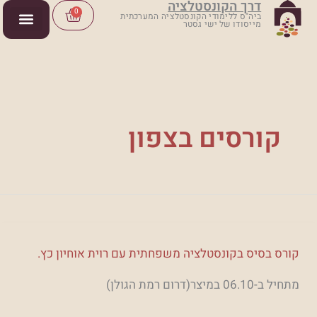
דרך הקונסטלציה
ילוג
Cart
0
ביה"ס ללימודי הקונסטלציה המערכתית
מייסודו של ישי גסטר
תוכן
קורסים בצפון
קורס
קורס בסיס בקונסטלציה משפחתית עם רוית אוחיון כץ.
בסיס
מתחיל ב-06.10 במיצר(דרום רמת הגולן)
בקונסטלציה
משפחתית