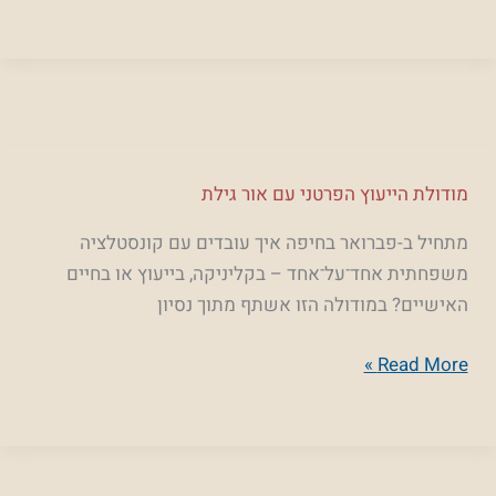
שושנית
לופו
מודולת
מודולת הייעוץ הפרטני עם אור גילת
הייעוץ
מתחיל ב-פברואר בחיפה איך עובדים עם קונסטלציה
הפרטני
משפחתית אחד־על־אחד – בקליניקה, בייעוץ או בחיים
עם
האישיים? במודולה הזו אשתף מתוך נסיון
אור
גילת
Read More »