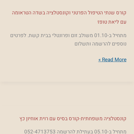
קורס
קורס שנתי הטיפול הפרטני וקונסטלציה בשדה הטראומה
שנתי
עם ליאת טופז
הטיפול
מתחיל ב-01.10 משולב זום ופרונטלי בבית קשת. לפרטים
הפרטני
נוספים להרשמה ותשלום
וקונסטלציה
בשדה
Read More »
הטראומה
עם
ליאת
טופז
קונסטלציה
קונסטלציה משפחתית-קורס בסיס עם רוית אוחיון כץ
משפחתית-קורס
מתחיל ב-05.10 בעתילת להרשמה 052-4713753
בסיס