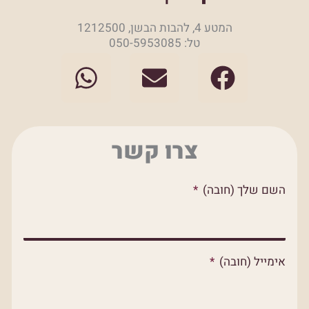
המטע 4, להבות הבשן, 1212500
טל: 050-5953085
W
E
F
h
n
a
a
v
c
t
e
e
צרו קשר
s
l
b
a
o
o
השם שלך (חובה)
p
p
o
p
e
k
אימייל (חובה)