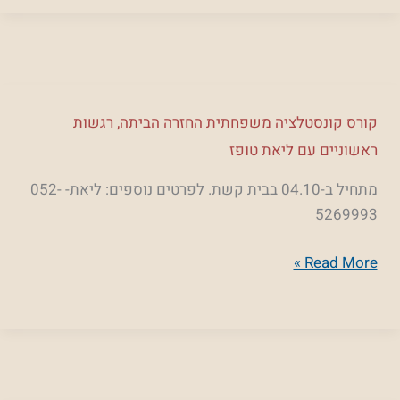
קורס
קורס קונסטלציה משפחתית החזרה הביתה, רגשות
קונסטלציה
ראשוניים עם ליאת טופז
משפחתית
מתחיל ב-04.10 בבית קשת. לפרטים נוספים: ליאת- 052-
החזרה
5269993
הביתה,
רגשות
Read More »
ראשוניים
עם
ליאת
טופז